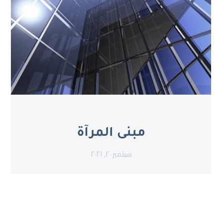
مبنى المرآة
سبتمبر ٢٠, ٢٠٢١