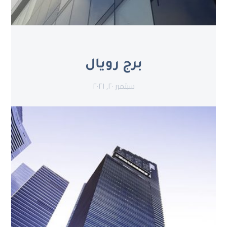
برج رويال
سبتمبر ٢٠, ٢٠٢١