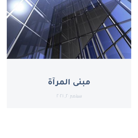
مبنى المرآة
سبتمبر ٢٠, ٢٠٢١