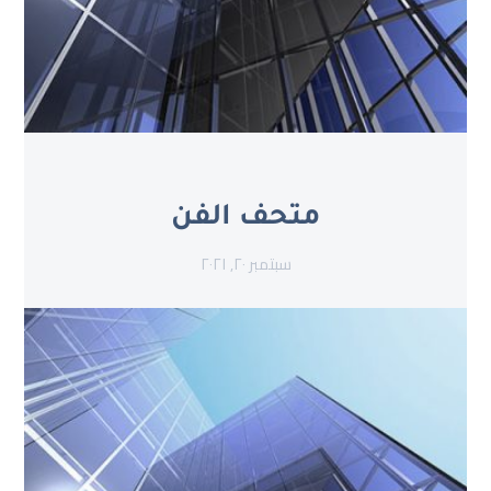
متحف الفن
سبتمبر ٢٠, ٢٠٢١